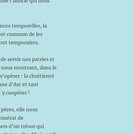
onde l’amitié qui nous
ances temporelles, la
e lot commun de les
sont temporaires.
de servir nos patries et
en nous montrant, dans le
s’opérer : la chrétienté
nne d’Arc et tant
t y coopérer !
pères, elle nous
lomérat de
ers d’un trésor qui