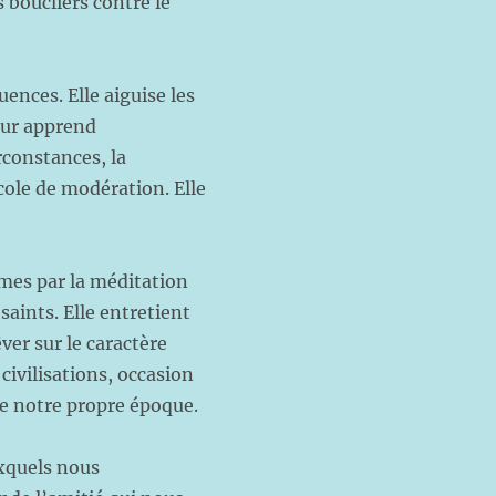
s boucliers contre le
ences. Elle aiguise les
leur apprend
rconstances, la
cole de modération. Elle
âmes par la méditation
saints. Elle entretient
ver sur le caractère
civilisations, occasion
 de notre propre époque.
uxquels nous