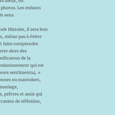
rs aïeux, ou
 photos. Les enfants
du sens.
de Histoire, il sera bon
en, même pas à éviter
aut faire comprendre
vre alors des
ificateur de la
 raisonnement qui est
 bons sentiments4. »
 bonnes ou mauvaises,
, mariage,
 prêtres et amis qui
casion de réflexion,