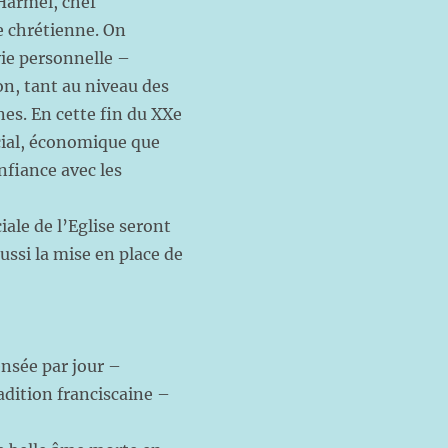
Harmel, chef
e chrétienne. On
vie personnelle –
ion, tant au niveau des
es. En cette fin du XXe
ocial, économique que
onfiance avec les
iale de l’Eglise seront
ussi la mise en place de
nsée par jour –
adition franciscaine –