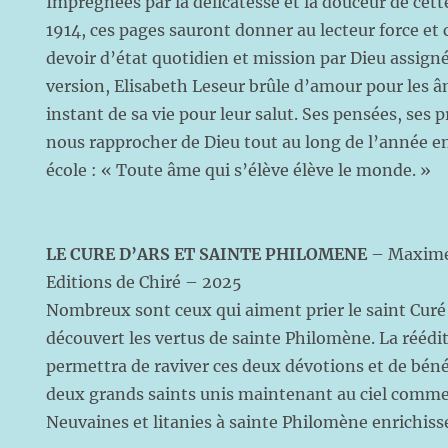
Imprégnées par la délicatesse et la douceur de cet
1914, ces pages sauront donner au lecteur force et
devoir d’état quotidien et mission par Dieu assign
version, Elisabeth Leseur brûle d’amour pour les â
instant de sa vie pour leur salut. Ses pensées, ses 
nous rapprocher de Dieu tout au long de l’année e
école : « Toute âme qui s’élève élève le monde. »
LE CURE D’ARS ET SAINTE PHILOMENE
– Maxime
Editions de Chiré – 2025
Nombreux sont ceux qui aiment prier le saint Curé d
découvert les vertus de sainte Philomène. La rééditi
permettra de raviver ces deux dévotions et de béné
deux grands saints unis maintenant au ciel comme
Neuvaines et litanies à sainte Philomène enrichisse