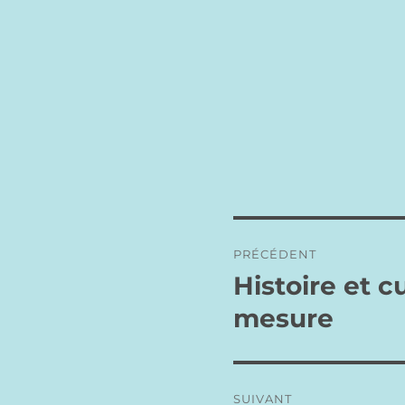
Navigation
PRÉCÉDENT
de
Histoire et c
Publication
précédente :
l’article
mesure
SUIVANT