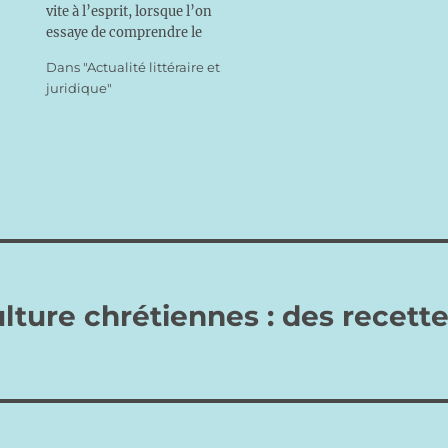
vite à l’esprit, lorsque l’on
la lecture d’un bon livre est
essaye de comprendre le
un aliment complet ! Elle
sens de l’actuel pontificat
augmente la puissance de
Dans "Actualité littéraire et
consiste à se demander si les
notre cerveau, développe la
juridique"
actions entreprises suivent
créativité,…
un plan déterminé pour
adapter l’Eglise à la
modernité ou bien sont
l’illustration d’un…
ulture chrétiennes : des recette