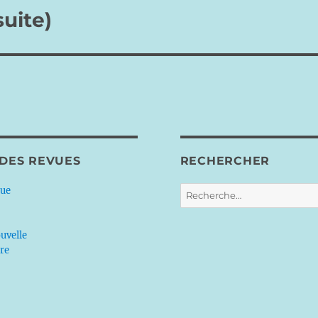
uite)
 DES REVUES
RECHERCHER
Recherche
que
pour :
uvelle
ère