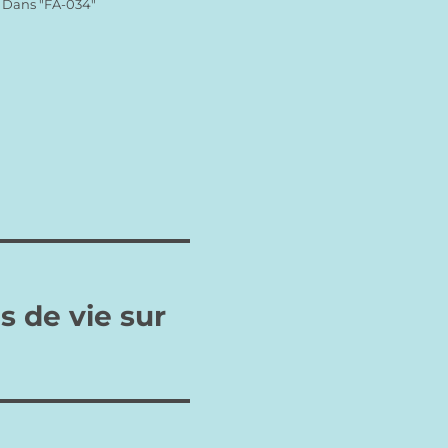
Dans "FA-034"
son art des icônes, la beauté
de ses chants religieux, la
rigueur de sa liturgie, sa
spiritualité, et les comparons
à ce que nous voyons
aujourd’hui dans l’Eglise
conciliaire :…
s de vie sur