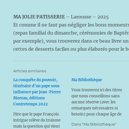
MA JOLIE PATISSERIE
– Larousse – 2025
Et comme il ne faut pas négliger les bons moments
(repas familial du dimanche, cérémonies de Bap
par exemple), vous trouverez dans ce beau livre un
cettes de desserts faciles ou plus élaborés pour le 
Articles similaires
La conquête du pouvoir,
Ma Bibliothèque
itinéraire d’un pape sous
Vous trouverez ici des titres
influence par Jean-Pierre
que nous conseillons sans
Moreau, éditions
aucune réserve (avec les
Contretemps 2022
remarques nécessaires si
Dire que le pape François
besoin) pour chaque âge de
intrigue relève du truisme
la famille. En effet, ne
Dans "Ma Bibliothèque"
mais la question qui vient
perdons pas de vue combien