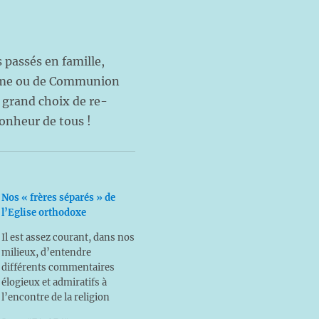
 passés en famille,
tême ou de Communion
 grand choix de re-
bonheur de tous !
Nos « frères séparés » de
l’Eglise orthodoxe
Il est assez courant, dans nos
milieux, d’entendre
différents commentaires
élogieux et admiratifs à
l’encontre de la religion
orthodoxe. Nous apprécions