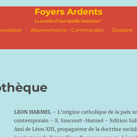
Foyers Ardents
La recette d'une famille heureuse !
ewsletter
Abonnements – Commandes
Dossiers
othèque
LEON HARMEL
– L’origine catholique de la paix 
contemporain – E. Saucourt-Harmel – Edition Sal
Ami de Léon XIII, propagateur de la doctrine sociale