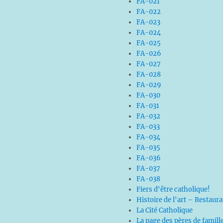
FA-021
FA-022
FA-023
FA-024
FA-025
FA-026
FA-027
FA-028
FA-029
FA-030
FA-031
FA-032
FA-033
FA-034
FA-035
FA-036
FA-037
FA-038
Fiers d'être catholique!
Histoire de l'art – Restaur
La Cité Catholique
La page des pères de famill