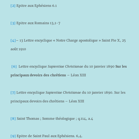
[2]
Epitre aux Ephésiens 6.1
[3]
Epitre aux Romains 13,1-7
[4]
– 13 Lettre encyclique « Notre Charge apostolique » Saint Pie X, 25
août 1910
[6]
Lettre encyclique
Sapientiae Christianae
du 10 janvier 1890
Sur les
principaux devoirs des chrétiens
– Léon XIII
[7]
Lettre encyclique
Sapientiae Christianae
du 10 janvier 1890. Sur les
principaux devoirs des chrétiens – Léon XIII
[8]
Saint Thomas ; Somme théologique ; q.114, a.4
[9]
Epitre de Saint Paul aux Ephésiens. 6,4.