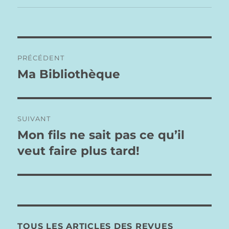
Navigation
PRÉCÉDENT
de
Ma Bibliothèque
Publication
précédente :
l’article
SUIVANT
Mon fils ne sait pas ce qu’il
Publication
suivante :
veut faire plus tard!
TOUS LES ARTICLES DES REVUES