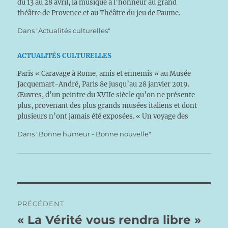
du 13 au 28 avril, la musique à l’honneur au grand
théâtre de Provence et au Théâtre du jeu de Paume.
Festivalpaques.com Arc- et –Senans…
Dans "Actualités culturelles"
ACTUALITÉS CULTURELLES
Paris « Caravage à Rome, amis et ennemis » au Musée
Jacquemart-André, Paris 8e jusqu’au 28 janvier 2019.
Œuvres, d’un peintre du XVIIe siècle qu’on ne présente
plus, provenant des plus grands musées italiens et dont
plusieurs n’ont jamais été exposées. « Un voyage des
impressionnistes aux fauves » jusqu’au 10 février 2019
Dans "Bonne humeur - Bonne nouvelle"
au…
Navigation
PRÉCÉDENT
de
« La Vérité vous rendra libre »
Publication