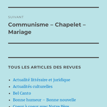
précédente :
l’article
SUIVANT
Communisme – Chapelet –
Publication
suivante :
Mariage
TOUS LES ARTICLES DES REVUES
Actualité littéraire et juridique
Actualités culturelles
Bel Canto
Bonne humeur – Bonne nouvelle
Coeur à coeur avec Notre Père