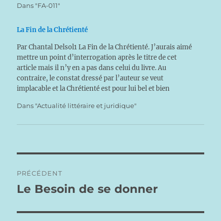
Dans "FA-011"
France…
La Fin de la Chrétienté
Par Chantal Delsol1 La Fin de la Chrétienté. J’aurais aimé
mettre un point d’interrogation après le titre de cet
article mais il n’y en a pas dans celui du livre. Au
contraire, le constat dressé par l’auteur se veut
implacable et la Chrétienté est pour lui bel et bien
terminée,…
Dans "Actualité littéraire et juridique"
Navigation
PRÉCÉDENT
de
Le Besoin de se donner
Publication
précédente :
l’article