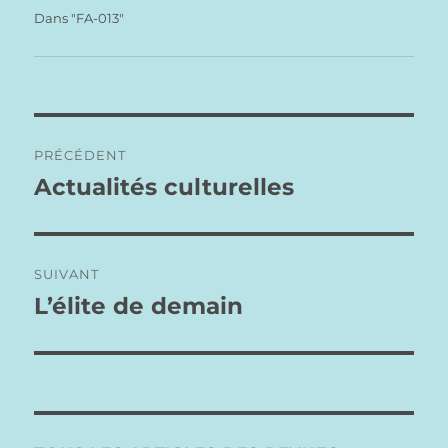
Nous nous trouvons donc dans…
Dans "FA-013"
Navigation
PRÉCÉDENT
de
Actualités culturelles
Publication
précédente :
l’article
SUIVANT
L’élite de demain
Publication
suivante :