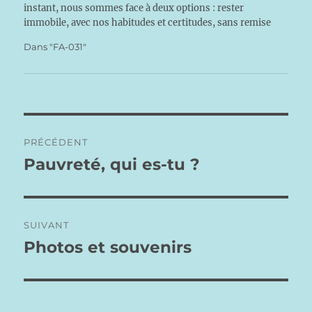
instant, nous sommes face à deux options : rester
immobile, avec nos habitudes et certitudes, sans remise
en cause de nous-mêmes, ou bien…
Dans "FA-031"
Navigation
PRÉCÉDENT
de
Pauvreté, qui es-tu ?
Publication
précédente :
l’article
SUIVANT
Photos et souvenirs
Publication
suivante :