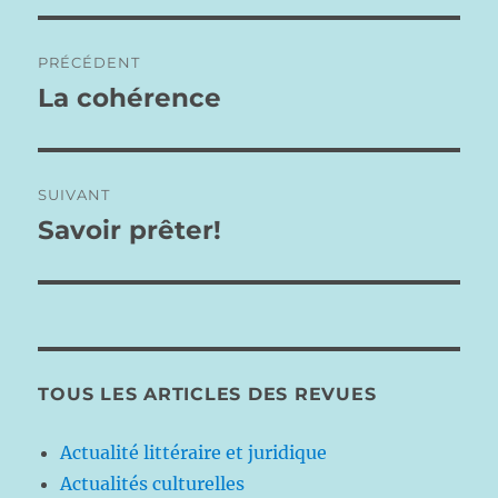
Navigation
PRÉCÉDENT
de
La cohérence
Publication
précédente :
l’article
SUIVANT
Savoir prêter!
Publication
suivante :
TOUS LES ARTICLES DES REVUES
Actualité littéraire et juridique
Actualités culturelles