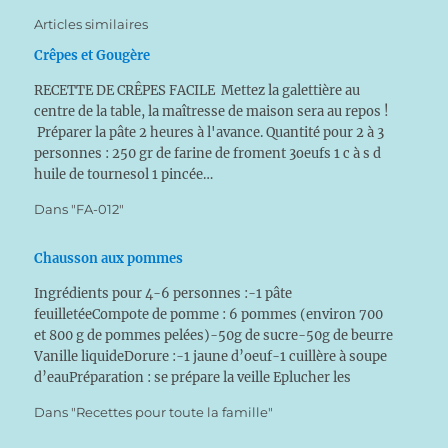
Articles similaires
Crêpes et Gougère
RECETTE DE CRÊPES FACILE Mettez la galettière au
centre de la table, la maîtresse de maison sera au repos !
Préparer la pâte 2 heures à l'avance. Quantité pour 2 à 3
personnes : 250 gr de farine de froment 3oeufs 1 c à s d
huile de tournesol 1 pincée…
Dans "FA-012"
Chausson aux pommes
Ingrédients pour 4-6 personnes :-1 pâte
feuilletéeCompote de pomme : 6 pommes (environ 700
et 800 g de pommes pelées)-50g de sucre-50g de beurre
Vanille liquideDorure :-1 jaune d’oeuf-1 cuillère à soupe
d’eauPréparation : se prépare la veille Eplucher les
pommes. Les couper en petits morceaux. Les placer
Dans "Recettes pour toute la famille"
dans une…