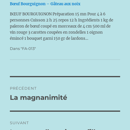
Bœuf Bourguignon – Gâteau aux noix
BŒUF BOURGUIGNON Préparation 15 mn Pour 4 à 6
personnes Cuisson 2 h 25 repos 12 h Ingrédients 1 kg de
paleron de bœuf coupé en morceaux de 4 cm 500 ml de
vin rouge 3 carottes coupées en rondelles 1 oignon
émincé 1 bouquet garni 150 gr de lardons…
Dans "FA-013"
Navigation
PRÉCÉDENT
de
La magnanimité
Publication
précédente :
l’article
SUIVANT