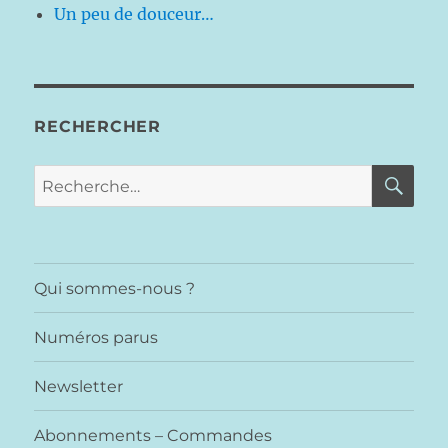
Un peu de douceur…
RECHERCHER
RE
Recherche
pour :
Qui sommes-nous ?
Numéros parus
Newsletter
Abonnements – Commandes