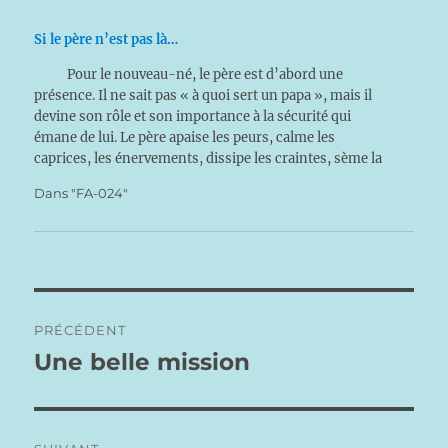
Si le père n’est pas là…
Pour le nouveau-né, le père est d’abord une
présence. Il ne sait pas « à quoi sert un papa », mais il
devine son rôle et son importance à la sécurité qui
émane de lui. Le père apaise les peurs, calme les
caprices, les énervements, dissipe les craintes, sème la
joie.…
Dans "FA-024"
Navigation
PRÉCÉDENT
de
Une belle mission
Publication
précédente :
l’article