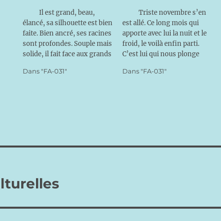
Il est grand, beau,
Triste novembre s’en
élancé, sa silhouette est bien
est allé. Ce long mois qui
faite. Bien ancré, ses racines
apporte avec lui la nuit et le
sont profondes. Souple mais
froid, le voilà enfin parti.
solide, il fait face aux grands
C’est lui qui nous plonge
vents et résiste aux tempêtes
dans l’hiver, lui qui tue le
Dans "FA-031"
Dans "FA-031"
grâce à sa robustesse mais
jour à petit feu et fait régner
aussi grâce à ses semblables
les ténèbres. Lui qui emporte
qui l’entourent et le tirent
la joie de l’été et…
vers le haut où il…
lturelles