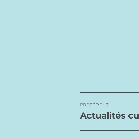
Navigation
PRÉCÉDENT
de
Actualités cu
Publication
précédente :
l’article