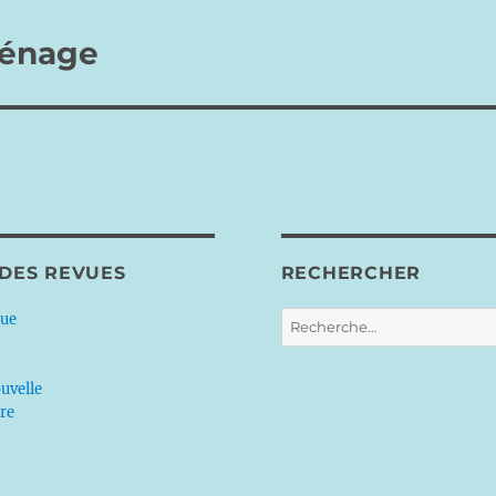
ménage
 DES REVUES
RECHERCHER
Recherche
que
pour :
uvelle
ère