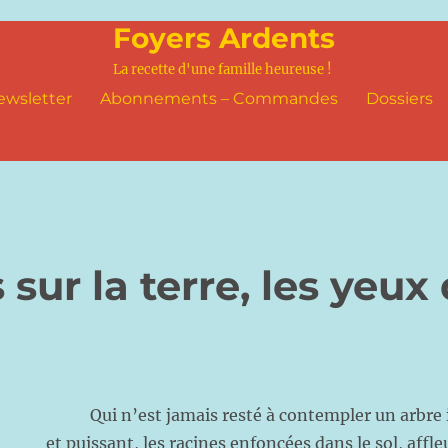
Foyers Ardents
La recette d'une famille heureuse !
ewsletter
Abonnements – Commandes
Dossiers
 sur la terre, les yeux
Qui n’est jamais resté à contempler un arbre i
et puissant, les racines enfoncées dans le sol, affl