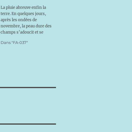
La pluie abreuve enfin la
terre. En quelques jours,
après les ondées de
novembre, la peau dure des
champs s’adoucit et se
couvre d’un duvet vert
Dans "FA-037"
tendre. Le blé est là, déjà là.
Depuis plusieurs semaines,
les paysans scrutaient le ciel.
Parfois, des nuages
traversaient l’azur, mais
aucun ne daignait…