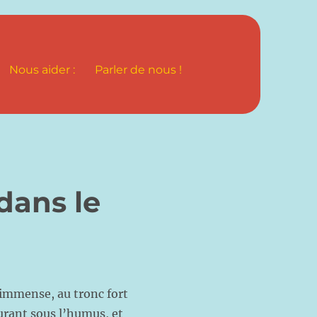
Nous aider :
Parler de nous !
 dans le
mmense, au tronc fort
eurant sous l’humus, et