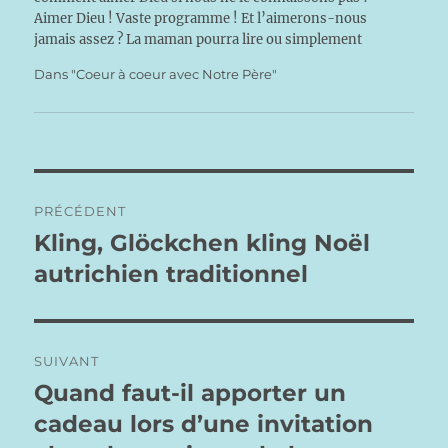
Aimer Dieu ! Vaste programme ! Et l’aimerons-nous
jamais assez ? La maman pourra lire ou simplement
s’inspirer…
Dans "Coeur à coeur avec Notre Père"
Navigation
PRÉCÉDENT
de
Kling, Glöckchen kling Noël
Publication
précédente :
autrichien traditionnel
l’article
SUIVANT
Quand faut-il apporter un
Publication
suivante :
cadeau lors d’une invitation