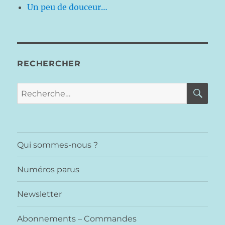
Un peu de douceur…
RECHERCHER
RE
Recherche
pour :
Qui sommes-nous ?
Numéros parus
Newsletter
Abonnements – Commandes