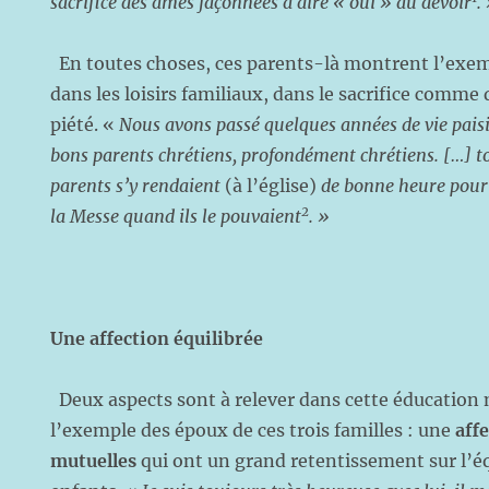
sacrifice des âmes façonnées à dire « oui » au devoir
.
En toutes choses, ces parents-là montrent l’exem
dans les loisirs familiaux, dans le sacrifice comme 
piété. «
Nous avons passé quelques années de vie paisi
bons parents chrétiens, profondément chrétiens. […] t
parents s’y rendaient
(à l’église)
de bonne heure pour 
2
la Messe quand ils le pouvaient
. »
Une affection équilibrée
Deux aspects sont à relever dans cette éducation
l’exemple des époux de ces trois familles : une
aff
mutuelles
qui ont un grand retentissement sur l’éq