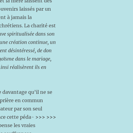
et la mère laissent des
uvenirs laissés par un
nt à jamais la
chrétiens. La charité est
ve spiritualisée dans son
t une création continue, un
nt désintéressé, de don
 égoïsme dans le mariage,
nsi réalisèrent ils en
 davantage qu’il ne se
la prière en commun
cateur par son seul
ace cette péda-
>>>
>>>
ense les vraies