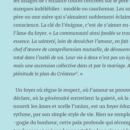
les images de l’enfance toutes centrées sur le père 
marques indélébiles : modèle ou cauchemar. Les so
père ou une mère qui s’aimaient noblement éclaire
conscience. La clé de l’énigme, c’est de s’aimer en 
l’âme du foyer. «
La communauté ainsi fondée se trou
essence. La sainteté, loin de dessécher l’amour, en fai
chef d’œuvre de compréhension mutuelle, de dévoueme
total dans l’oubli de soi. Leur vie à deux n’est pas un
mais une ascension collective dans et par le mariage. Ai
1
plénitude le plan du Créateur
. »
Un foyer où règne le respect, où l’amour se prouve
déclare, où la générosité entretient la gaieté, où 
nourrit les âmes et scelle l’union, est un foyer édu
rythme, par son simple style de vie. Rien ne rempl
-gogie du bonheur, cette paix profonde qui récomp