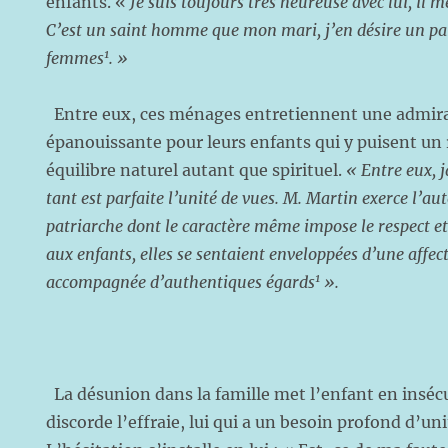
enfants. «
Je suis toujours très heureuse avec lui, il m
C’est un saint homme que mon mari, j’en désire un pare
1
femmes
. »
Entre eux, ces ménages entretiennent une admira
épanouissante pour leurs enfants qui y puisent un 
équilibre naturel autant que spirituel.
« Entre eux, 
tant est parfaite l’unité de vues. M. Martin exerce l’aut
patriarche dont le caractère même impose le respect e
aux enfants, elles se sentaient enveloppées d’une affec
1
accompagnée d’authentiques égards
».
La désunion dans la famille met l’enfant en insécur
discorde l’effraie, lui qui a un besoin profond d’un