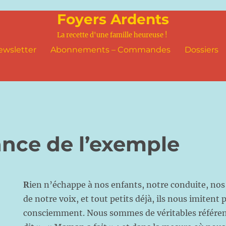
Foyers Ardents
La recette d'une famille heureuse !
ewsletter
Abonnements – Commandes
Dossiers
ance de l’exemple
R
ien n’échappe à nos enfants, notre conduite, nos
de notre voix, et tout petits déjà, ils nous imitent
consciemment. Nous sommes de véritables référenc