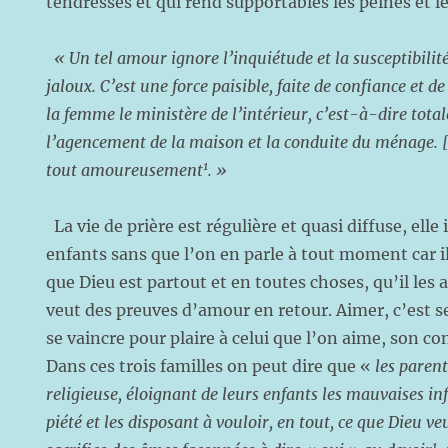
tendresses et qui rend supportables les peines et l
« Un tel
amour ignore l’inquiétude et la susceptibilit
jaloux. C’est une force paisible, faite de confiance et de
la femme le ministère de l’intérieur, c’est-à-dire total
l’agencement de la maison et la conduite du ménage. 
1
tout amoureusement
. »
La vie de prière est régulière et quasi diffuse, ell
enfants sans que l’on en parle à tout moment car 
que Dieu est partout et en toutes choses, qu’il les 
veut des preuves d’amour en retour. Aimer, c’est se
se vaincre pour plaire à celui que l’on aime, son co
Dans ces trois familles on peut dire que «
les paren
religieuse, éloignant de leurs enfants les mauvaises in
piété et les disposant à vouloir, en tout, ce que Dieu ve
1