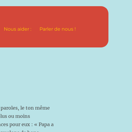
Nous aider :
Parler de nous !
 paroles, le ton même
 plus ou moins
es pour eux : « Papa a