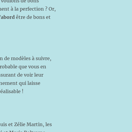
s voulons de bons
nt à la perfection ? Or,
’abord
être de bons et
 de modèles à suivre,
probable que vous en
ssurant de voir leur
nnement qui laisse
éalisable !
is et Zélie Martin, les