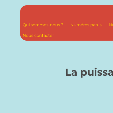
Qui sommes-nous ?
Numéros parus
N
Nous contacter
La puiss