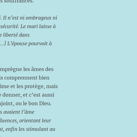
es souffrances.
é. Il n’est ni ombrageux ni
 sécurité. Le mari laisse à
e liberté dans
[…] L’épouse pourvoit à
e imprègne les âmes des
ils comprennent bien
aime et les protège, mais
 donner, et c’est aussi
njoint, ou le bon Dieu.
ts avaient l’âme
fluences, orientant leur
ut, enfin les stimulant au