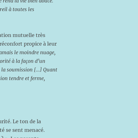
e rend la vie bien douce.
il à toutes les
tion mutuelle très
réconfort propice à leur
jamais le moindre nuage,
orité à la façon d’un
t la soumission […] Quant
tion tendre et ferme,
ité. Le ton de la
ité se sent menacé.