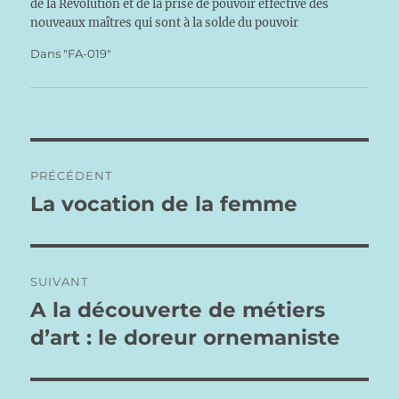
de la Révolution et de la prise de pouvoir effective des
nouveaux maîtres qui sont à la solde du pouvoir
mondialiste. Certains soutiennent…
Dans "FA-019"
Navigation
PRÉCÉDENT
de
La vocation de la femme
Publication
précédente :
l’article
SUIVANT
A la découverte de métiers
Publication
suivante :
d’art : le doreur ornemaniste