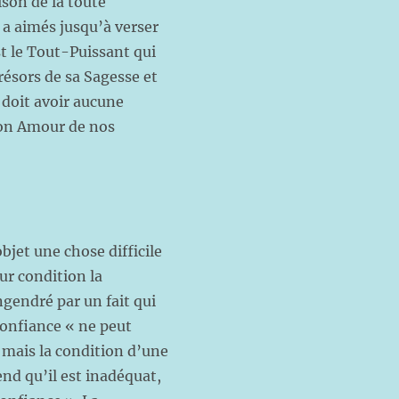
ison de la toute
s a aimés jusqu’à verser
st le Tout-Puissant qui
résors de sa Sagesse et
 doit avoir aucune
 son Amour de nos
jet une chose difficile
r condition la
ngendré par un fait qui
 confiance « ne peut
, mais la condition d’une
end qu’il est inadéquat,