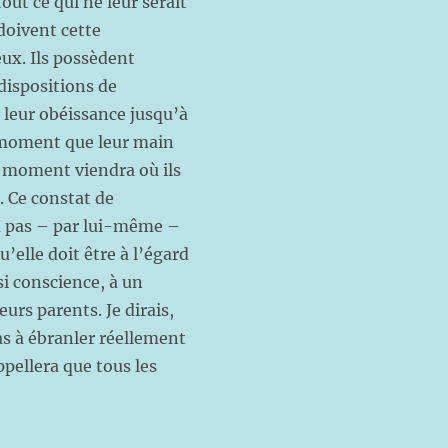
out ce qui ne leur serait
doivent cette
ux. Ils possèdent
dispositions de
t leur obéissance jusqu’à
 moment que leur main
e moment viendra où ils
. Ce constat de
ra pas – par lui-même –
u’elle doit être à l’égard
si conscience, à un
rs parents. Je dirais,
pas à ébranler réellement
ppellera que tous les