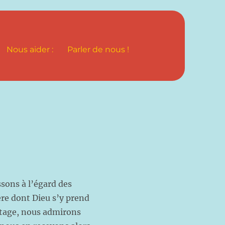
Nous aider :
Parler de nous !
ssons à l’égard des
re dont Dieu s’y prend
ntage, nous admirons