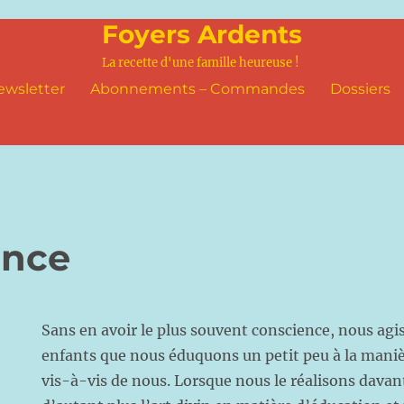
Foyers Ardents
La recette d'une famille heureuse !
ewsletter
Abonnements – Commandes
Dossiers
ance
Sans en avoir le plus souvent conscience, nous agi
enfants que nous éduquons un petit peu à la maniè
vis-à-vis de nous. Lorsque nous le réalisons dava