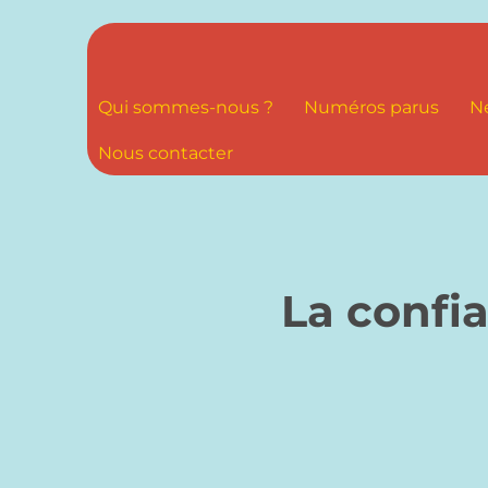
Qui sommes-nous ?
Numéros parus
N
Nous contacter
La confi