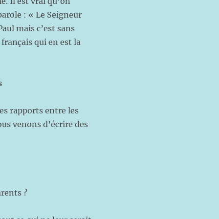
e. Il est vrai qu’on
parole : « Le Seigneur
 Paul mais c’est sans
français qui en est la
s
es rapports entre les
ous venons d’écrire des
arents ?