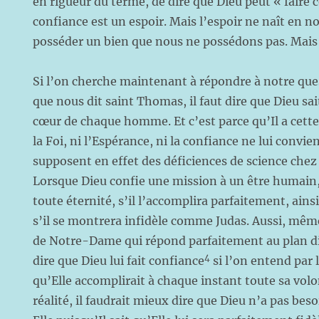
en rigueur du terme, de dire que Dieu peut « faire 
confiance est un espoir. Mais l’espoir ne naît en n
posséder un bien que nous ne possédons pas. Mais
Si l’on cherche maintenant à répondre à notre ques
que nous dit saint Thomas, il faut dire que Dieu sait
cœur de chaque homme. Et c’est parce qu’Il a cette
la Foi, ni l’Espérance, ni la confiance ne lui convi
supposent en effet des déficiences de science chez
Lorsque Dieu confie une mission à un être humain, 
toute éternité, s’il l’accomplira parfaitement, ai
s’il se montrera infidèle comme Judas. Aussi, même
de Notre-Dame qui répond parfaitement au plan di
4
dire que Dieu lui fait confiance
si l’on entend par 
qu’Elle accomplirait à chaque instant toute sa volo
réalité, il faudrait mieux dire que Dieu n’a pas bes