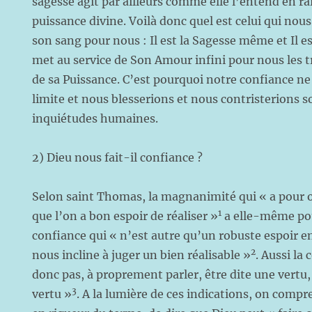
sagesse agit par ailleurs comme elle l’entend en ra
puissance divine. Voilà donc quel est celui qui nou
son sang pour nous : Il est la Sagesse même et Il e
met au service de Son Amour infini pour nous les t
de sa Puissance. C’est pourquoi notre confiance ne
limite et nous blesserions et nous contristerions
inquiétudes humaines.
2) Dieu nous fait-il confiance ?
Selon saint Thomas, la magnanimité qui « a pour ob
1
que l’on a bon espoir de réaliser »
a elle-même pou
confiance qui « n’est autre qu’un robuste espoir e
2
nous incline à juger un bien réalisable »
. Aussi la
donc pas, à proprement parler, être dite une vertu
3
vertu »
. A la lumière de ces indications, on compr