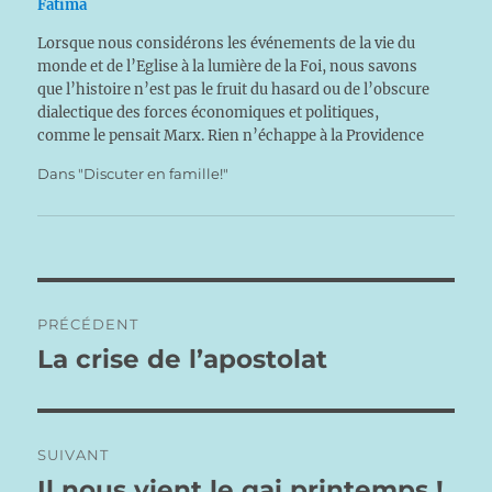
Fatima
Lorsque nous considérons les événements de la vie du
monde et de l’Eglise à la lumière de la Foi, nous savons
que l’histoire n’est pas le fruit du hasard ou de l’obscure
dialectique des forces économiques et politiques,
comme le pensait Marx. Rien n’échappe à la Providence
et au Gouvernement…
Dans "Discuter en famille!"
Navigation
PRÉCÉDENT
de
La crise de l’apostolat
Publication
précédente :
l’article
SUIVANT
Il nous vient le gai printemps !
Publication