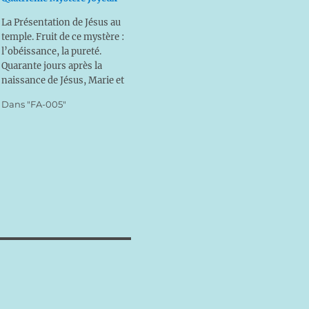
La Présentation de Jésus au
temple. Fruit de ce mystère :
l’obéissance, la pureté.
Quarante jours après la
naissance de Jésus, Marie et
Joseph se rendent à
Dans "FA-005"
Jérusalem. La loi de Moïse
réclamait deux actes aux
couples modestes : la
purification légale de la mère
et la présentation de l’enfant
car il…