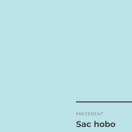
Navigation
PRÉCÉDENT
de
Sac hobo
Publication
précédente :