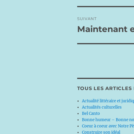
l’article
SUIVANT
Maintenant et
Publication
suivante :
TOUS LES ARTICLES
Actualité littéraire et juridi
Actualités culturelles
Bel Canto
Bonne humeur – Bonne no
Coeur à coeur avec Notre P
Construire son idéal