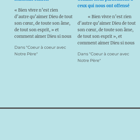
ceux qui nous ont offensé
« Bien vivre n’est rien
d’autre qu’aimer Dieu de tout
« Bien vivre n’est rien
son cœur, de toute son âme,
d’autre qu’aimer Dieu de tout
de tout son esprit, » et
son cœur, de toute son âme,
comment aimer Dieu si nous
de tout son esprit », et
ne le connaissons pas ?
comment aimer Dieu si nous
Dans "Coeur à coeur avec
Aimer Dieu ! Vaste
ne le connaissons pas ?
Notre Père"
Dans "Coeur à coeur avec
programme ! Et l’aimerons-
Aimer Dieu ! Vaste
Notre Père"
nous jamais assez ? La
programme ! Et l’aimerons-
maman pourra lire ou
nous jamais assez ? La
simplement s’inspirer de ces
maman pourra ainsi lire ou
pensées pour entretenir un…
simplement s’inspirer de ces
pensées pour…