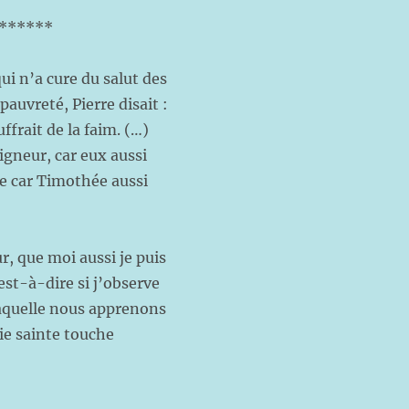
******
qui n’a cure du salut des
pauvreté, Pierre disait :
uffrait de la faim. (…)
gneur, car eux aussi
ie car Timothée aussi
, que moi aussi je puis
est-à-dire si j’observe
 laquelle nous apprenons
ie sainte touche