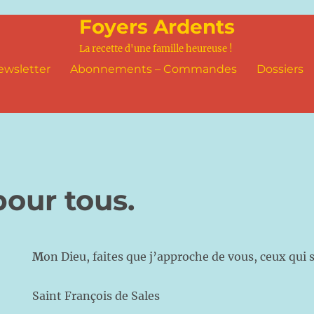
Foyers Ardents
La recette d'une famille heureuse !
ewsletter
Abonnements – Commandes
Dossiers
pour tous.
M
on Dieu, faites que j’approche de vous, ceux qui
Saint François de Sales