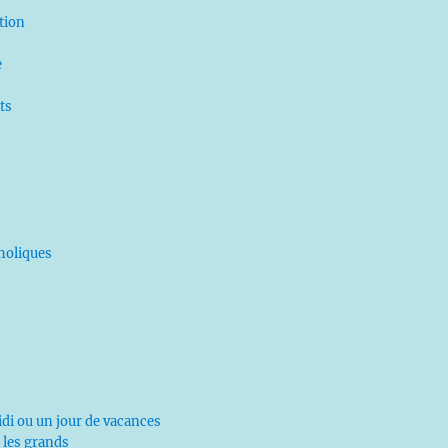
ation
e
ts
tholiques
di ou un jour de vacances
 les grands