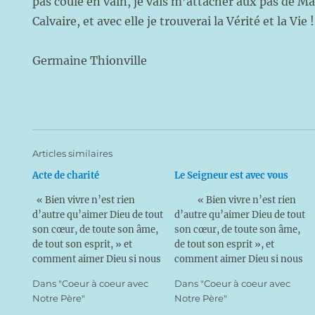
pas coulé en vain, je vais m’attacher aux pas de Ma
Calvaire, et avec elle je trouverai la Vérité et la Vie !
Germaine Thionville
Articles similaires
Acte de charité
Le Seigneur est avec vous
« Bien vivre n’est rien
« Bien vivre n’est rien
d’autre qu’aimer Dieu de tout
d’autre qu’aimer Dieu de tout
son cœur, de toute son âme,
son cœur, de toute son âme,
de tout son esprit, » et
de tout son esprit », et
comment aimer Dieu si nous
comment aimer Dieu si nous
ne le connaissons pas ?
ne le connaissons pas ?
Dans "Coeur à coeur avec
Dans "Coeur à coeur avec
Aimer Dieu ! Vaste
Aimer Dieu ! Vaste
Notre Père"
Notre Père"
programme ! Et l’aimerons-
programme ! Et l’aimerons-