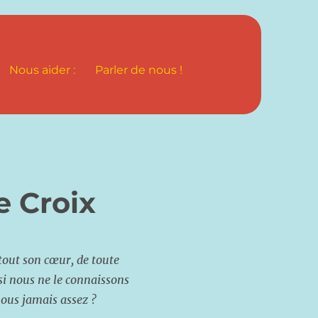
Nous aider :
Parler de nous !
e Croix
 tout son cœur, de toute
i nous ne le connaissons
ous jamais assez ?