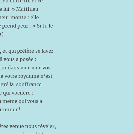
rien entre toi et ce
e lui. » Matthieu
meur monte : elle
prend peur : « Si tu le
2)
 et qui préfère se laver
l vous a posée :
ceur dans
>>>
>>>
vos
ue votre royaume n’est
lgré la souffrance
qui vocifère :
-là même qui vous a
uronner !
êtes venue nous révéler,