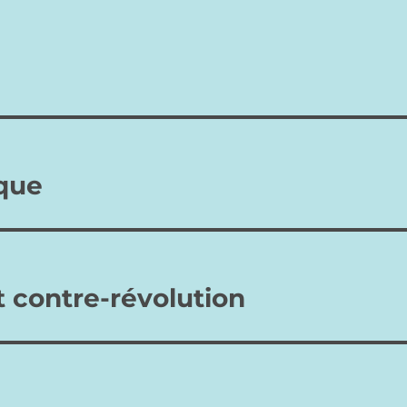
nous jamais assez ? La
nous jamais assez ? La
maman pourra lire ou
maman pourra ainsi lire ou
simplement s’inspirer…
simplement s’inspirer de ces
pensées pour…
que
t contre-révolution