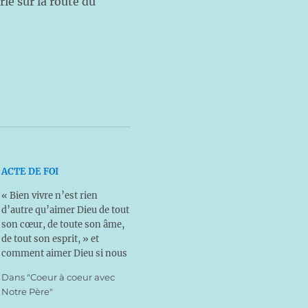
rie sur la route du
ACTE DE FOI
« Bien vivre n’est rien
d’autre qu’aimer Dieu de tout
son cœur, de toute son âme,
de tout son esprit, » et
comment aimer Dieu si nous
ne le connaissons pas ?
Dans "Coeur à coeur avec
Aimer Dieu ! Vaste
Notre Père"
programme ! Et l’aimerons-