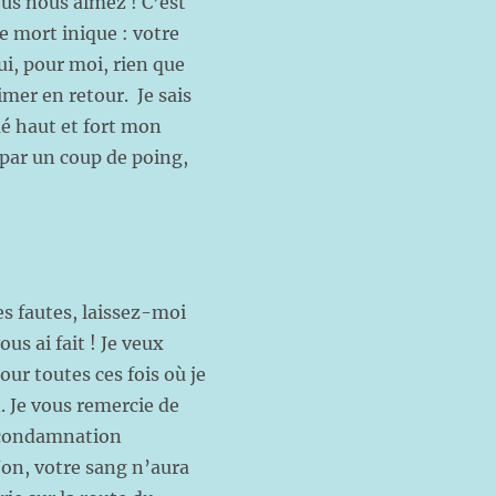
ous nous aimez ! C’est
re mort inique : votre
ui, pour moi, rien que
er en retour. Je sais
amé haut et fort mon
 par un coup de poing,
s fautes, laissez-moi
us ai fait ! Je veux
r toutes ces fois où je
. Je vous remercie de
a condamnation
Non, votre sang n’aura