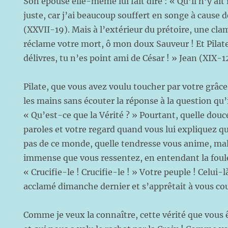
Son épouse elle-même lui fait dire : « Qu’il n’y ait 
juste, car j’ai beaucoup souffert en songe à cause d
(XXVII-19). Mais à l’extérieur du prétoire, une cla
réclame votre mort, ô mon doux Sauveur ! Et Pilate 
délivres, tu n’es point ami de César ! » Jean (XIX-1
Pilate, que vous avez voulu toucher par votre grâce,
les mains sans écouter la réponse à la question qu’i
« Qu’est-ce que la Vérité ? » Pourtant, quelle dou
paroles et votre regard quand vous lui expliquez q
pas de ce monde, quelle tendresse vous anime, ma
immense que vous ressentez, en entendant la foule 
« Crucifie-le ! Crucifie-le ! » Votre peuple ! Celui
acclamé dimanche dernier et s’apprêtait à vous co
Comme je veux la connaître, cette vérité que vous 