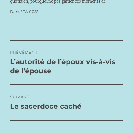
quotidien, pourquoi ne pas garder ces moments de
détente et cet amour du Beau que nous nous…
Dans "FA-005"
Navigation
PRÉCÉDENT
de
L’autorité de l’époux vis-à-vis
Publication
précédente :
de l’épouse
l’article
SUIVANT
Le sacerdoce caché
Publication
suivante :