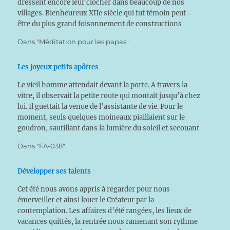
dressent encore leur clocher dans beaucoup de nos
villages. Bienheureux XIIe siècle qui fut témoin peut-
être du plus grand foisonnement de constructions
religieuses de toute l’histoire de l’humanité ! Ne vous…
Dans "Méditation pour les papas"
Les joyeux petits apôtres
Le vieil homme attendait devant la porte. A travers la
vitre, il observait la petite route qui montait jusqu’à chez
lui. Il guettait la venue de l’assistante de vie. Pour le
moment, seuls quelques moineaux piaillaient sur le
goudron, sautillant dans la lumière du soleil et secouant
leurs plumes dans…
Dans "FA-038"
Développer ses talents
Cet été nous avons appris à regarder pour nous
émerveiller et ainsi louer le Créateur par la
contemplation. Les affaires d’été rangées, les lieux de
vacances quittés, la rentrée nous ramenant son rythme