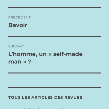
Navigation
PRÉCÉDENT
de
Bavoir
Publication
précédente :
l’article
SUIVANT
L’homme, un « self-made
Publication
suivante :
man » ?
TOUS LES ARTICLES DES REVUES