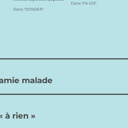
Dans "FA-013"
est toute-puissante sur le
par la Toute-Puissance
Dans "DOSSIER"
cœur de Dieu mais il faut
divine qui nous a créés et
prier sans hésitation d’âme.
nous maintient ensuite dans
On le sait, Dieu ne change
l'être, instant après instant.
pas, son message est
Nous nous trouvons donc
immuable et n’évolue pas au
dans…
fil…
 amie malade
« à rien »