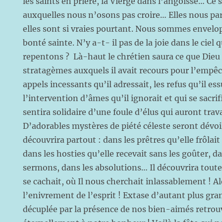
les saints en prière, la Vierge dans l’angoisse… Ce
auxquelles nous n’osons pas croire… Elles nous pa
elles sont si vraies pourtant. Nous sommes envel
bonté sainte. N’y a-t- il pas de la joie dans le cie
repentons ? Là-haut le chrétien saura ce que Dieu fa
stratagèmes auxquels il avait recours pour l’empêc
appels incessants qu’il adressait, les refus qu’il essu
l’intervention d’âmes qu’il ignorait et qui se sacrifi
sentira solidaire d’une foule d’élus qui auront trava
D’adorables mystères de piété céleste seront dévoi
découvrira partout : dans les prêtres qu’elle frôlai
dans les hosties qu’elle recevait sans les goûter, d
sermons, dans les absolutions… Il découvrira toute
se cachait, où Il nous cherchait inlassablement ! Al
l’enivrement de l’esprit ! Extase d’autant plus gra
décuplée par la présence de nos bien-aimés retrouv