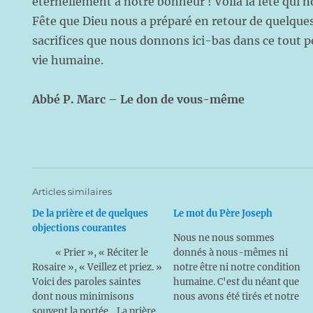
éternellement à notre bonheur ! Voilà la fête qui 
Fête que Dieu nous a préparé en retour de quelques
sacrifices que nous donnons ici-bas dans ce tout p
vie humaine.
Abbé P. Marc – Le don de vous-même
Articles similaires
De la prière et de quelques
Le mot du Père Joseph
objections courantes
Nous ne nous sommes
« Prier », « Réciter le
donnés à nous-mêmes ni
Rosaire », « Veillez et priez. »
notre être ni notre condition
Voici des paroles saintes
humaine. C'est du néant que
dont nous minimisons
nous avons été tirés et notre
souvent la portée... La prière
existence ne s'explique que