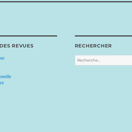
 DES REVUES
RECHERCHER
Recherche
que
pour :
uvelle
ère