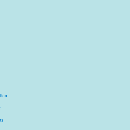
ation
e
ts