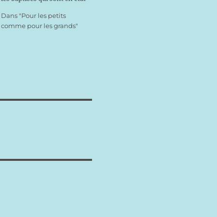
de grâce (qui n’ont pas fait
Dans "Pour les petits
de péché mortel), que l’on
comme pour les grands"
appelle saints parce qu’ils
sont tous appelés à se
sanctifier pour aller au Ciel.
Parmi ces saints, on…