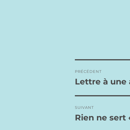
Navigation
PRÉCÉDENT
de
Lettre à une
Publication
précédente :
l’article
SUIVANT
Rien ne sert 
Publication
suivante :