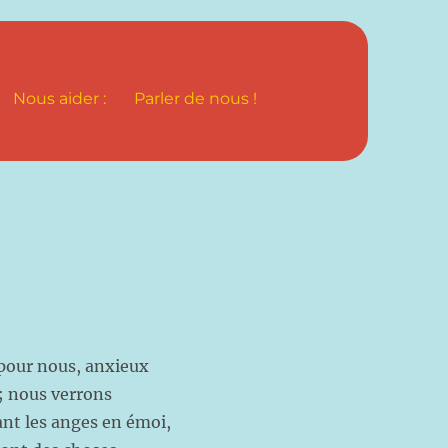
Nous aider :
Parler de nous !
 pour nous, anxieux
; nous verrons
nt les anges en émoi,