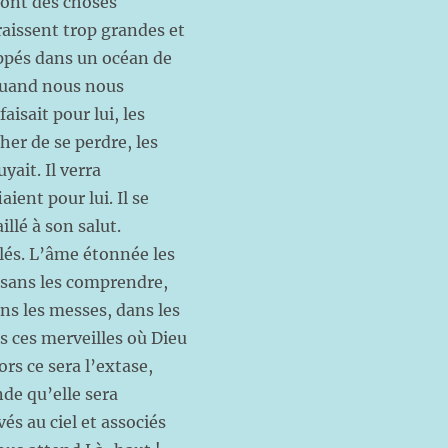
 sont des choses
raissent trop grandes et
oppés dans un océan de
l quand nous nous
isait pour lui, les
her de se perdre, les
yait. Il verra
aient pour lui. Il se
illé à son salut.
lés. L’âme étonnée les
t sans les comprendre,
ans les messes, dans les
s ces merveilles où Dieu
ors ce sera l’extase,
nde qu’elle sera
és au ciel et associés