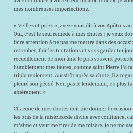
avec confiance à votre cœur miséricordieux. Je vou
mes nombreuses imperfections.
« Veillez et priez », avez-vous dit à vos Apôtres au
Oui, c’est le seul remède à mes chutes : je veux dor
faire attention à ne pas me mettre dans des occasi
retomber, fuir les tentations et vous garder toujo
recueillement de mon âme le plus souvent possible.
humblement mes fautes, comme saint Pierre l’a fai
triple reniement. Aussitôt après sa chute, il a reg
pleuré son péché. Non pas le lendemain, ou plus tar
amèrement.»
Chacune de mes chutes doit me donner l’occasion 
les bras de la miséricorde divine avec confiance, ca
m’aime et veut me tirer de ma misère. Je ne me sau