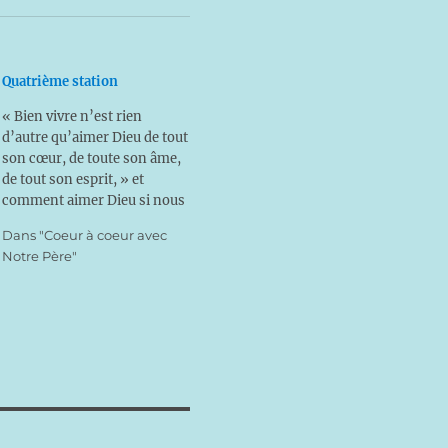
Quatrième station
« Bien vivre n’est rien
d’autre qu’aimer Dieu de tout
son cœur, de toute son âme,
de tout son esprit, » et
comment aimer Dieu si nous
ne le connaissons pas ?
Dans "Coeur à coeur avec
Aimer Dieu ! Vaste
Notre Père"
programme ! Et l’aimerons-
nous jamais assez ? La
maman pourra ainsi lire ou
simplement s’inspirer de ces
pensées pour entretenir…