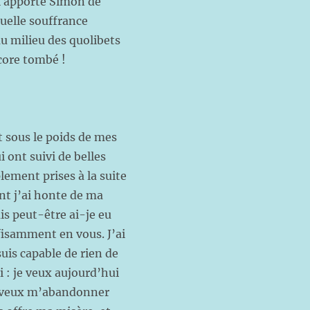
ui apporte Simon de
uelle souffrance
au milieu des quolibets
encore tombé !
t sous le poids de mes
 ont suivi de belles
lement prises à la suite
nt j’ai honte de ma
ais peut-être ai-je eu
fisamment en vous. J’ai
suis capable de rien de
i : je veux aujourd’hui
je veux m’abandonner