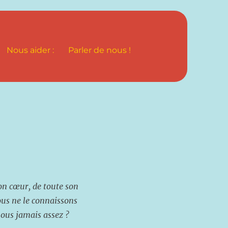
Nous aider :
Parler de nous !
son cœur, de toute son
us ne le connaissons
ous jamais assez ?