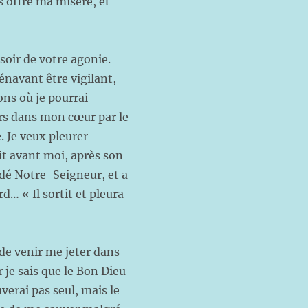
s offre ma misère, et
 soir de votre agonie.
énavant être vigilant,
ons où je pourrai
urs dans mon cœur par le
 Je veux pleurer
t avant moi, après son
ardé Notre-Seigneur, et a
d… « Il sortit et pleura
de venir me jeter dans
r je sais que le Bon Dieu
verai pas seul, mais le