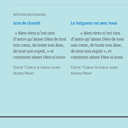
Articles similaires
Acte de charité
Le Seigneur est avec vous
« Bien vivre n’est rien
« Bien vivre n’est rien
d’autre qu’aimer Dieu de tout
d’autre qu’aimer Dieu de tout
son cœur, de toute son âme,
son cœur, de toute son âme,
de tout son esprit, » et
de tout son esprit », et
comment aimer Dieu si nous
comment aimer Dieu si nous
ne le connaissons pas ?
ne le connaissons pas ?
Dans "Coeur à coeur avec
Dans "Coeur à coeur avec
Aimer Dieu ! Vaste
Aimer Dieu ! Vaste
Notre Père"
Notre Père"
programme ! Et l’aimerons-
programme ! Et l’aimerons-
nous jamais assez ? La
nous jamais assez ? La
maman pourra lire ou
maman pourra ainsi lire ou
simplement s’inspirer…
simplement s’inspirer de ces
pensées pour…