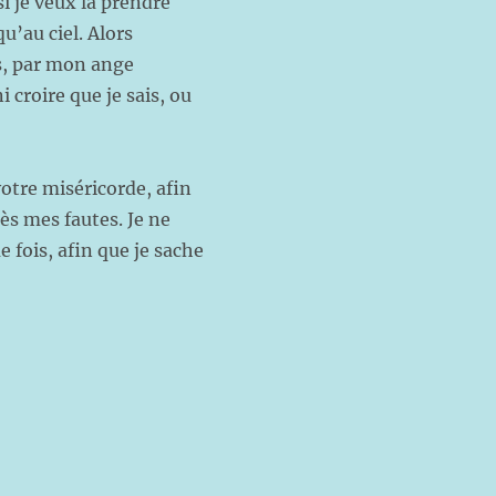
i je veux la prendre
u’au ciel. Alors
s, par mon ange
 croire que je sais, ou
otre miséricorde, afin
s mes fautes. Je ne
fois, afin que je sache