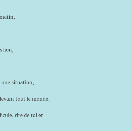
 matin,
e question,
 une situation,
devant tout le monde,
cule, rire de toi et