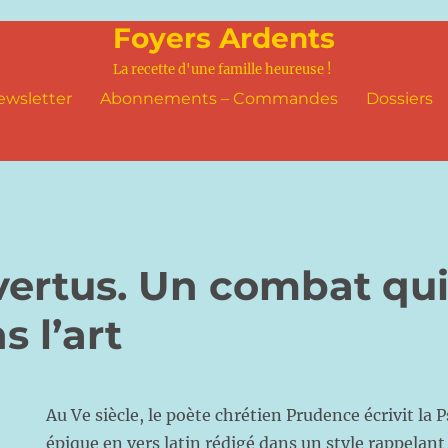
Foyers Ardents
La recette d'une famille heureuse !
ewsletter
Abonnements – Commandes
Dossiers
vertus. Un combat qui
s l’art
Au Ve siècle, le poète chrétien Prudence écrivit l
épique en vers latin rédigé dans un style rappelant 