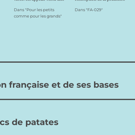
disposition habituelle et
comme d’une sorte de
Dans "Pour les petits
Dans "FA-029"
ferme à faire le bien. Elle
mesquinerie, de
comme pour les grands"
permet non seulement
pusillanimité, est popularisée
d’accomplir des actes bons,
au cours du XVIIIème siècle,
mais aussi de donner le
le « siècle des Lumières »,
meilleur de soi-même.…
par les penseurs de la
Révolution. Cependant,
moins de…
n française et de ses bases
acs de patates