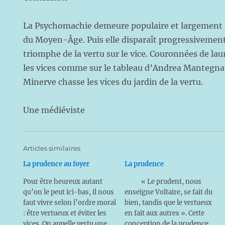
La Psychomachie demeure populaire et largement r
du Moyen-Âge. Puis elle disparaît progressivement
triomphe de la vertu sur le vice. Couronnées de laur
les vices comme sur le tableau d’Andrea Mantegna 
Minerve chasse les vices du jardin de la vertu.
Une médiéviste
Articles similaires
La prudence au foyer
La prudence
Pour être heureux autant
« Le prudent, nous
qu’on le peut ici-bas, il nous
enseigne Voltaire, se fait du
faut vivre selon l’ordre moral
bien, tandis que le vertueux
: être vertueux et éviter les
en fait aux autres ». Cette
vices. On appelle vertu une
conception de la prudence