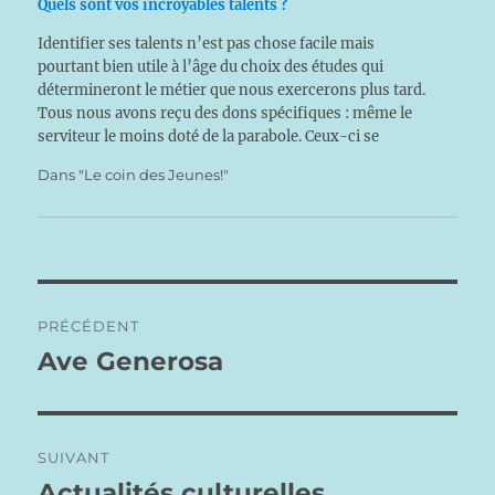
Quels sont vos incroyables talents ?
Identifier ses talents n’est pas chose facile mais
pourtant bien utile à l’âge du choix des études qui
détermineront le métier que nous exercerons plus tard.
Tous nous avons reçu des dons spécifiques : même le
serviteur le moins doté de la parabole. Ceux-ci se
manifestent par des aptitudes, des facilités…
Dans "Le coin des Jeunes!"
Navigation
PRÉCÉDENT
de
Ave Generosa
Publication
précédente :
l’article
SUIVANT
Actualités culturelles
Publication