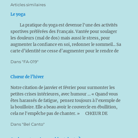
Articles similaires
Le yoga
La pratique du yoga est devenue l'une des activités
sportives préférées des Français. Vantée pour soulager
les douleurs (mal de dos) mais aussi le stress, pour
augmenter la confiance en soi, redonner le sommeil... Sa
carte d’identité ne cesse d’augmenter pour le rendre de
plus en plus attractif. Cependant…
Dans "FA-019"
Chœur de l’hiver
Notre citation de janvier et février pour surmonter les
petites crises intérieures, avec humour … « Quand vous
êtes harassés de fatigue, pensez toujours à l'exemple de
la bouilloire. Elle a beau avoir le couvercle en ébullition,
cela ne l'empêche pas de chanter. » CHŒUR DE
L'HIVER de Jean-Baptiste Lully tiré…
Dans "Bel Canto"