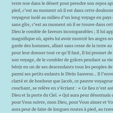
terre nue dans le désert pour prendre son repos ap
pied, c’est au moment où il est dans cette doulour
voyageur isolé au milieu d’un long voyage en pays 
sans gîte, c’est au moment où il se trouve dans cet
Dieu le comble de faveurs incomparables ; Il lui ap
magnifique où, après lui avoir montré les anges oc
garde des hommes, allant sans cesse de la terre au ci
pour leur donner tout ce qu’il faut, Il lui promet d
son voyage, de le combler de grâces pendant sa vie
bénir en un de ses descendants tous les peuples de l
parmi ses petits enfants le Divin Sauveur… Il l’en
clarté et de bonheur que Jacob, ce pauvre voyageur si
couchant, se relève en s’écriant : « Ce lieu n’est a
Dieu et la porte du Ciel. » Qui aura peur désormais d
pour Vous suivre, mon Dieu, pour Vous aimer et Vo
aura peur de faire de longues routes à pied, au tra