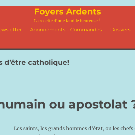
Foyers Ardents
La recette d'une famille heureuse !
ewsletter
Abonnements – Commandes
Dossiers
s d’être catholique!
humain ou apostolat 
Les saints, les grands hommes d’état, ou les chefs