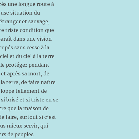
rès une longue route à
euse situation du
étranger et sauvage,
te triste condition que
paraît dans une vision
cupés sans cesse à la
el et du ciel à la terre
e le protéger pendant
 et après sa mort, de
a terre, de faire naître
veloppe tellement de
 brisé et si triste en se
utre que la maison de
e faire, surtout si c’est
us mieux servir, qui
vers de peuples