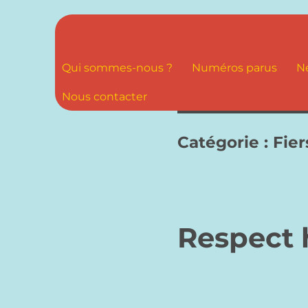
Qui sommes-nous ?
Numéros parus
N
Nous contacter
Catégorie :
Fier
Respect 