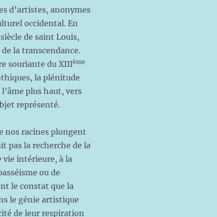
ées d’artistes, anonymes
lturel occidental. En
siècle de saint Louis,
n de la transcendance.
ème
re souriante du XIII
othiques, la plénitude
 l’âme plus haut, vers
objet représenté.
e nos racines plongent
it pas la recherche de la
vie intérieure, à la
 passéisme ou de
t le constat que la
ns le génie artistique
ité de leur respiration