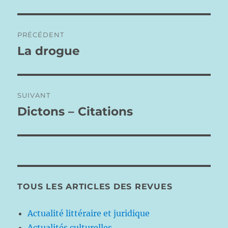
Navigation
PRÉCÉDENT
de
La drogue
Publication
précédente :
l’article
SUIVANT
Dictons – Citations
Publication
suivante :
TOUS LES ARTICLES DES REVUES
Actualité littéraire et juridique
Actualités culturelles