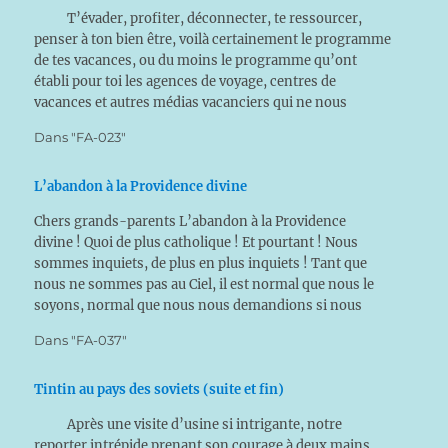
T’évader, profiter, déconnecter, te ressourcer,
penser à ton bien être, voilà certainement le programme
de tes vacances, ou du moins le programme qu’ont
établi pour toi les agences de voyage, centres de
vacances et autres médias vacanciers qui ne nous
laissent d’ailleurs jamais vraiment en vacances. En effet,
Dans "FA-023"
dès…
L’abandon à la Providence divine
Chers grands-parents L’abandon à la Providence
divine ! Quoi de plus catholique ! Et pourtant ! Nous
sommes inquiets, de plus en plus inquiets ! Tant que
nous ne sommes pas au Ciel, il est normal que nous le
soyons, normal que nous nous demandions si nous
répondons comme il faut à l’appel de…
Dans "FA-037"
Tintin au pays des soviets (suite et fin)
Après une visite d’usine si intrigante, notre
reporter intrépide prenant son courage à deux mains,