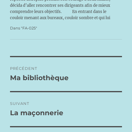
décida d’aller rencontrer ses dirigeants afin de mieux
comprendre leurs objectifs. En entrant dans le
couloir menant aux bureaux, couloir sombre et qui lui
parut interminable, il aperçut sur les murs une grande…
Dans "FA-025"
Navigation
PRÉCÉDENT
de
Ma bibliothèque
Publication
précédente :
l’article
SUIVANT
La maçonnerie
Publication
suivante :