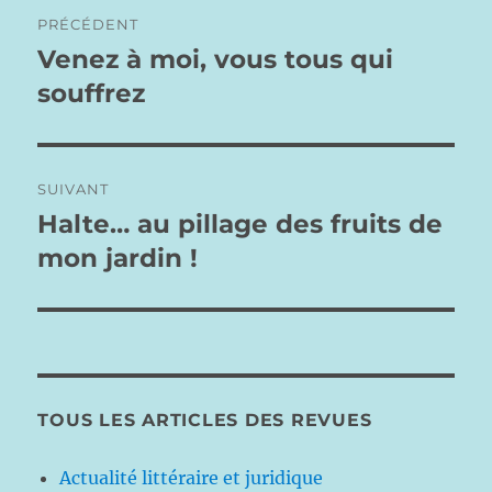
Navigation
PRÉCÉDENT
de
Venez à moi, vous tous qui
Publication
précédente :
souffrez
l’article
SUIVANT
Halte… au pillage des fruits de
Publication
suivante :
mon jardin !
TOUS LES ARTICLES DES REVUES
Actualité littéraire et juridique