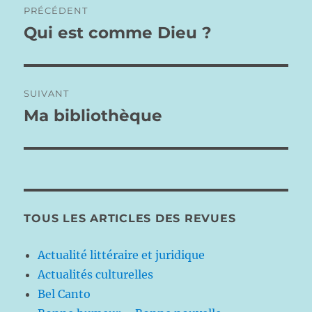
PRÉCÉDENT
de
Qui est comme Dieu ?
Publication
précédente :
l’article
SUIVANT
Ma bibliothèque
Publication
suivante :
TOUS LES ARTICLES DES REVUES
Actualité littéraire et juridique
Actualités culturelles
Bel Canto