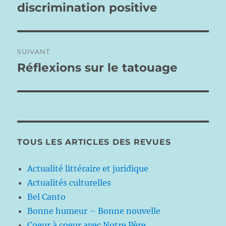
précédente :
discrimination positive
l’article
SUIVANT
Réflexions sur le tatouage
Publication
suivante :
TOUS LES ARTICLES DES REVUES
Actualité littéraire et juridique
Actualités culturelles
Bel Canto
Bonne humeur – Bonne nouvelle
Coeur à coeur avec Notre Père