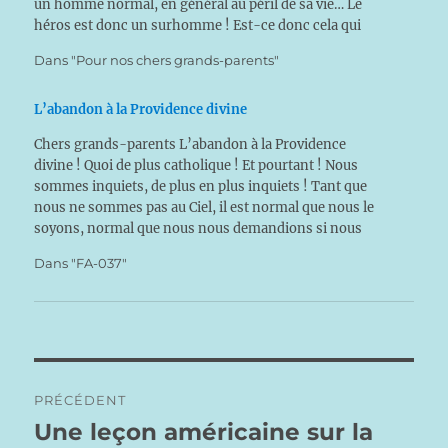
un homme normal, en général au péril de sa vie… Le
héros est donc un surhomme ! Est-ce donc cela qui
nous est demandé pour devenir des…
Dans "Pour nos chers grands-parents"
L’abandon à la Providence divine
Chers grands-parents L’abandon à la Providence
divine ! Quoi de plus catholique ! Et pourtant ! Nous
sommes inquiets, de plus en plus inquiets ! Tant que
nous ne sommes pas au Ciel, il est normal que nous le
soyons, normal que nous nous demandions si nous
répondons comme il faut à l’appel de…
Dans "FA-037"
Navigation
PRÉCÉDENT
de
Une leçon américaine sur la
Publication