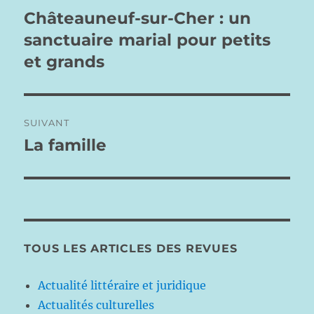
de
Châteauneuf-sur-Cher : un
Publication
précédente :
sanctuaire marial pour petits
l’article
et grands
SUIVANT
La famille
Publication
suivante :
TOUS LES ARTICLES DES REVUES
Actualité littéraire et juridique
Actualités culturelles