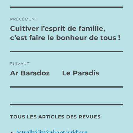
Navigation
PRÉCÉDENT
de
Cultiver l’esprit de famille,
Publication
précédente :
c’est faire le bonheur de tous !
l’article
SUIVANT
Ar Baradoz Le Paradis
Publication
suivante :
TOUS LES ARTICLES DES REVUES
Actualité littéraire et juridique