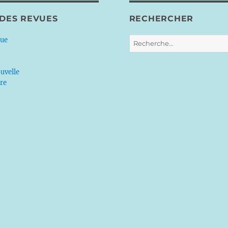
 DES REVUES
RECHERCHER
Recherche
que
pour :
uvelle
ère