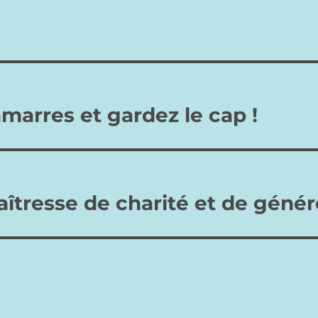
d'intronisation un jour ayant
une spéciale signification
pour la famille (anniversaire
de mariage, par exemple) ou
une fête liturgique
appropriée, ou toute date
permettant au prêtre d'être…
marres et gardez le cap !
aîtresse de charité et de génér