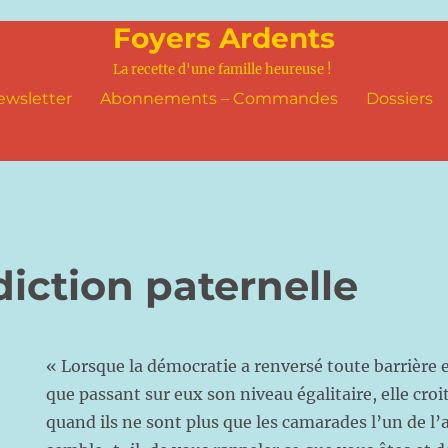
Foyers Ardents
La recette d'une famille heureuse !
ewsletter
Abonnements – Commandes
Dossiers
iction paternelle
« Lorsque la démocratie a renversé toute barrière ent
que passant sur eux son niveau égalitaire, elle croit
quand ils ne sont plus que les camarades l’un de l’