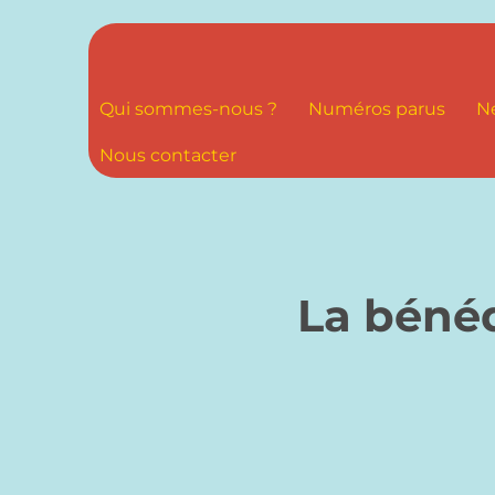
Qui sommes-nous ?
Numéros parus
N
Nous contacter
La bénéd