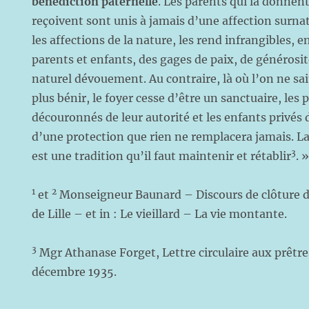
bénédiction paternelle
. Les parents qui la donnent
reçoivent sont unis à jamais d’une affection surnatu
les affections de la nature, les rend infrangibles, 
parents et enfants, des gages de paix, de générosit
naturel dévouement. Au contraire, là où l’on ne sai
plus bénir, le foyer cesse d’être un sanctuaire, les
découronnés de leur autorité et les enfants privés
d’une protection que rien ne remplacera jamais. L
3
est une tradition qu’il faut maintenir et rétablir
. 
1
2
et
Monseigneur Baunard – Discours de clôture d
de Lille – et in : Le vieillard – La vie montante.
3
Mgr Athanase Forget, Lettre circulaire aux prêtre
décembre 1935.