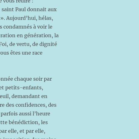
e vous redire :
 saint Paul donnait aux
 ». Aujourd’hui, hélas,
s condamnés à voir le
ération en génération, la
oi, de vertu, de dignité
vous êtes une race
donnée chaque soir par
 et petits-enfants,
uteuil, demandant en
eure des confidences, des
parfois aussi l’heure
tte bénédiction, les
r elle, et par elle,