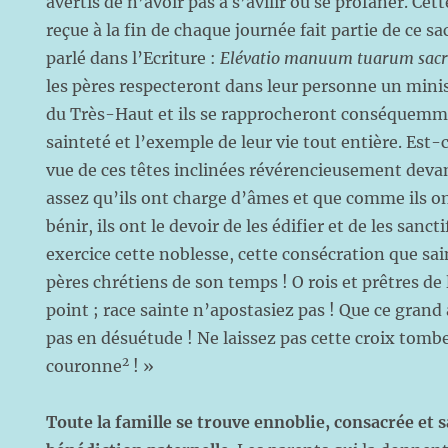
avertis de n’avoir pas à s’avilir ou se profaner. Ce
reçue à la fin de chaque journée fait partie de ce sac
parlé dans l’Ecriture :
Elévatio manuum tuarum sacr
les pères respecteront dans leur personne un minis
du Très-Haut et ils se rapprocheront conséquemme
sainteté et l’exemple de leur vie tout entière. Est-c
vue de ces têtes inclinées révérencieusement devan
assez qu’ils ont charge d’âmes et que comme ils ont
bénir, ils ont le devoir de les édifier et de les sanct
exercice cette noblesse, cette consécration que sai
pères chrétiens de son temps ! O rois et prêtres de 
point ; race sainte n’apostasiez pas ! Que ce grand
pas en désuétude ! Ne laissez pas cette croix tomb
2
couronne
! »
Toute la famille se trouve ennoblie, consacrée et s