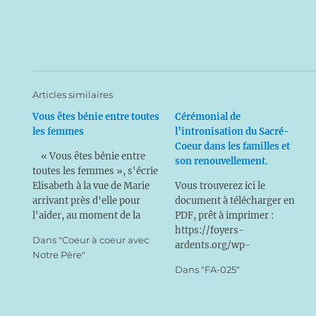
Articles similaires
Vous êtes bénie entre toutes
Cérémonial de
les femmes
l’intronisation du Sacré-
Coeur dans les familles et
« Vous êtes bénie entre
son renouvellement.
toutes les femmes », s'écrie
Elisabeth à la vue de Marie
Vous trouverez ici le
arrivant près d'elle pour
document à télécharger en
l'aider, au moment de la
PDF, prêt à imprimer :
naissance de saint Jean-
https://foyers-
Dans "Coeur à coeur avec
Baptiste ; et sa jeune cousine
ardents.org/wp-
Notre Père"
de répondre : « Le Tout-
content/uploads/2024/04/co
Dans "FA-025"
Puissant a fait pour moi de
nsecration-au-Sacre-
grandes choses, Saint est
Coeur-et-au-CIM.pdf On
Son Nom ».…
choisit pour la cérémonie