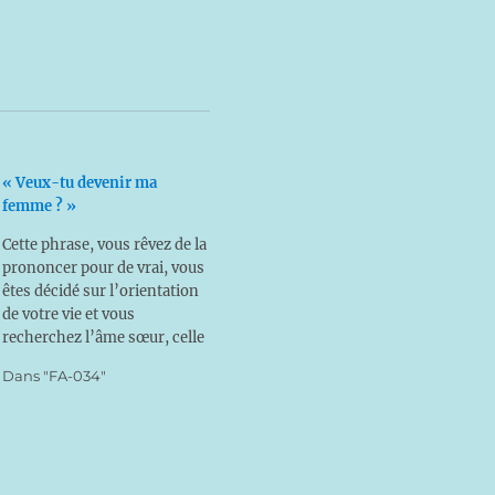
« Veux-tu devenir ma
femme ? »
Cette phrase, vous rêvez de la
prononcer pour de vrai, vous
êtes décidé sur l’orientation
de votre vie et vous
recherchez l’âme sœur, celle
qui deviendra la mère de vos
Dans "FA-034"
enfants. L’attente est longue,
plusieurs jeunes filles vous
plaisent, mais vous avez du
mal à discerner, comment
vous y prendre ?…