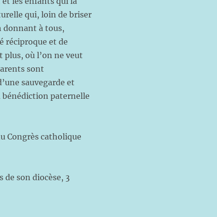
 et les enfants qui la
relle qui, loin de briser
en donnant à tous,
é réciproque et de
t plus, où l’on ne veut
 parents sont
 d’une sauvegarde et
a bénédiction paternelle
»
u Congrès catholique
s de son diocèse, 3