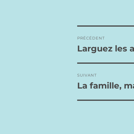
Navigation
PRÉCÉDENT
de
Larguez les a
Publication
précédente :
l’article
SUIVANT
La famille, m
Publication
suivante :