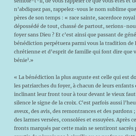
semble-t-il, de vous rappeler ce que vous êtes et d
n’abdiquez pas, rappelez-vous le nom sublime que
pères de son temps : « race sainte, sacerdoce royal
dépossédé de tout, chassé de partout, serions-nou
foyer sans Dieu ? Et c’est ainsi que passant de gén
bénédiction perpétuera parmi vous la tradition de F
chrétienne et d’esprit de famille qui font dire que 
1
bénie
.»
« La bénédiction la plus auguste est celle qui est 
les patriarches du foyer, à chacun de leurs enfants
inclinant leur front tour à tour devant le vieux fa
silence le signe de la croix. C’est parfois aussi l’h
aveux, des avis, des remontrances et des pardons ; 
des larmes versées, consolées et essuyées. Après ce
fronts marqués par cette main se sentiront sacrés pa