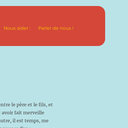
Nous aider :
Parler de nous !
re le père et le fils, et
 avoir fait merveille
autre, il est temps, me