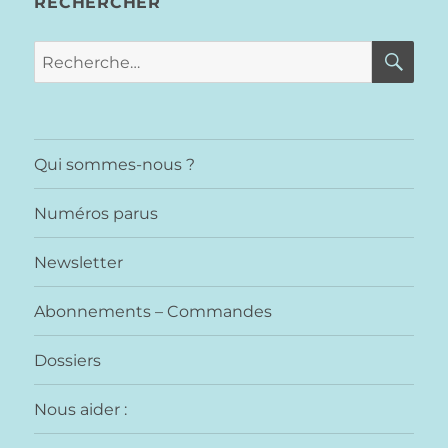
RECHERCHER
RE
Recherche
pour :
Qui sommes-nous ?
Numéros parus
Newsletter
Abonnements – Commandes
Dossiers
Nous aider :