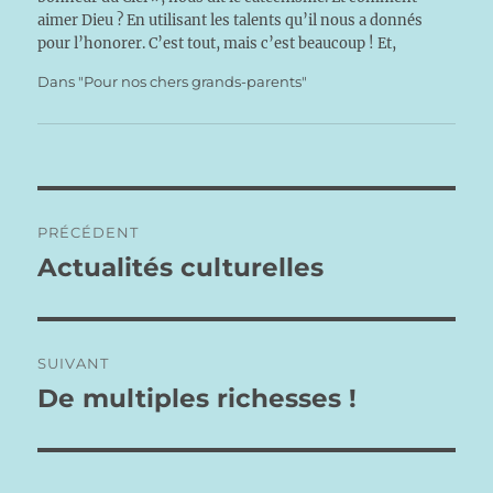
aimer Dieu ? En utilisant les talents qu’il nous a donnés
pour l’honorer. C’est tout, mais c’est beaucoup ! Et,
dans la parabole des talents, notre…
Dans "Pour nos chers grands-parents"
Navigation
PRÉCÉDENT
de
Actualités culturelles
Publication
précédente :
l’article
SUIVANT
De multiples richesses !
Publication
suivante :