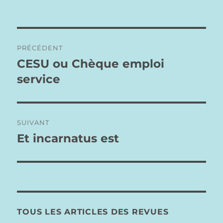
Navigation
PRÉCÉDENT
de
CESU ou Chèque emploi
Publication
précédente :
service
l’article
SUIVANT
Et incarnatus est
Publication
suivante :
TOUS LES ARTICLES DES REVUES