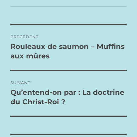
Navigation
PRÉCÉDENT
de
Rouleaux de saumon – Muffins
Publication
précédente :
aux mûres
l’article
SUIVANT
Qu’entend-on par : La doctrine
Publication
suivante :
du Christ-Roi ?