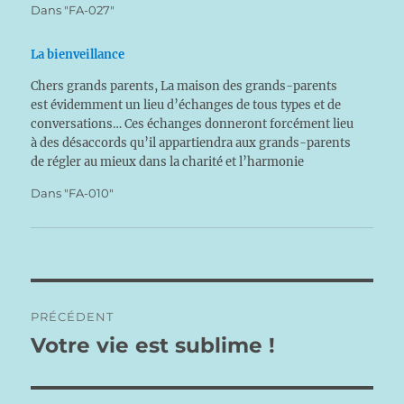
Dans "FA-027"
s’enferme…
La bienveillance
Chers grands parents, La maison des grands-parents
est évidemment un lieu d’échanges de tous types et de
conversations… Ces échanges donneront forcément lieu
à des désaccords qu’il appartiendra aux grands-parents
de régler au mieux dans la charité et l’harmonie
familiale… C’est fatal, voire nécessaire. Des familles
Dans "FA-010"
différentes prennent presque obligatoirement…
Navigation
PRÉCÉDENT
de
Votre vie est sublime !
Publication
précédente :
l’article