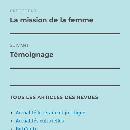
Navigation
PRÉCÉDENT
de
La mission de la femme
Publication
précédente :
l’article
SUIVANT
Témoignage
Publication
suivante :
TOUS LES ARTICLES DES REVUES
Actualité littéraire et juridique
Actualités culturelles
Bel Canto